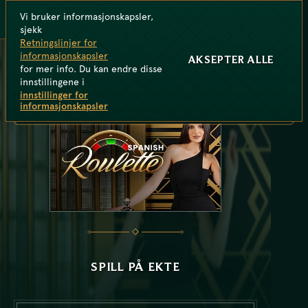
Vi bruker informasjonskapsler,
sjekk
Retningslinjer for
informasjonskapsler
AKSEPTER ALLE
Spanish Roulette
for mer info. Du kan endre disse
Imagine Live
innstillingene i
innstillinger for
informasjonskapsler
SPILL PÅ EKTE