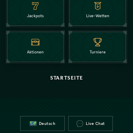
Jackpots
Live-Wetten
Aktionen
Turniere
STARTSEITE
Deutsch
Live Chat