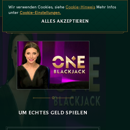
Wir verwenden Cookies, siehe
Cookie-Hinweis
Mehr Infos
unter
Cookie-Einstellungen.
ALLES AKZEPTIEREN
ONE Blackjack 1
Pragmatic Live
UM ECHTES GELD SPIELEN