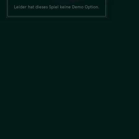
Leider hat dieses Spiel keine Demo Option.