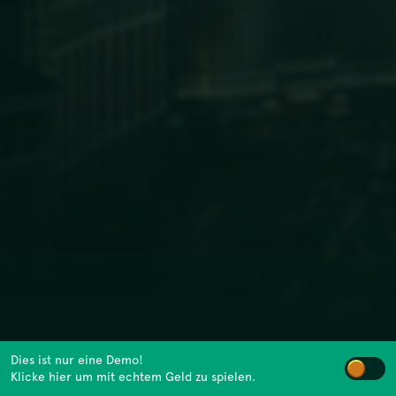
Dies ist nur eine Demo!
Klicke hier um mit echtem Geld zu spielen.