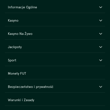
Informacje Ogólne
Kasyno
Kasyno Na Żywo
Jackpoty
Sport
Monety FUT
Bezpieczeństwo i prywatność
Warunki i Zasady