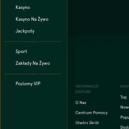
Kasyno
Kasyno Na Żywo
Jackpoty
Sport
Zakłady Na Żywo
Poziomy VIP
INFORMACJE
KAS
OGÓLNE
Top
O Nas
Now
Centrum Pomocy
Popu
Utwórz Skrót
Dos