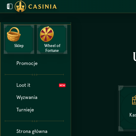
Sklep
Wheel of
Fortune
Promocje
Loot it
NEW
Wyzwania
Turnieje
Ka
Strona główna