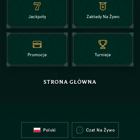
Jackpoty
Zakłady Na Żywo
Promocje
Turnieje
STRONA GŁÓWNA
Polski
Czat Na Żywo