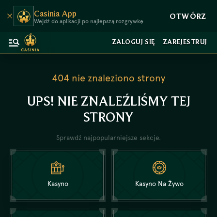
Casinia App
OTWÓRZ
Wejdź do aplikacji po najlepszą rozgrywkę
ZALOGUJ SIĘ
ZAREJESTRUJ
404 nie znaleziono strony
UPS! NIE ZNALEŹLIŚMY TEJ
STRONY
Sprawdź najpopularniejsze sekcje.
Kasyno
Kasyno Na Żywo