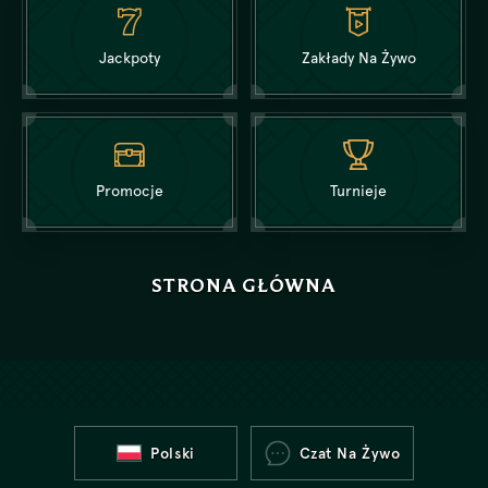
Jackpoty
Zakłady Na Żywo
Promocje
Turnieje
STRONA GŁÓWNA
Polski
Czat Na Żywo