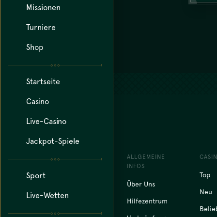
Missionen
Turniere
Shop
Startseite
Casino
Live-Casino
Jackpot-Spiele
ALLGEMEINE
CASI
INFOS
Sport
Top
Über Uns
Neu
Live-Wetten
Hilfezentrum
Belie