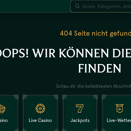
Spiele, Kategorien, Anb
404 Seite nicht gefun
OPS! WIR KÖNNEN DIE
FINDEN
Schau dir die beliebtesten Abschnit
sino
Live Casino
Jackpots
Live-Wette