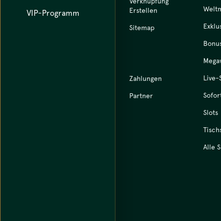
Verknüpfung
Weltm
Erstellen
VIP-Programm
Exklu
Sitemap
Bonu
Mega
Live-
Zahlungen
Sofor
Partner
Slots
Tisch
Alle 