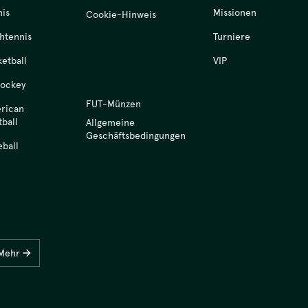
nis
Missionen
Cookie-Hinweis
chtennis
Turniere
ketball
VIP
hockey
FUT-Münzen
rican
tball
Allgemeine
Geschäftsbedingungen
eball
Mehr