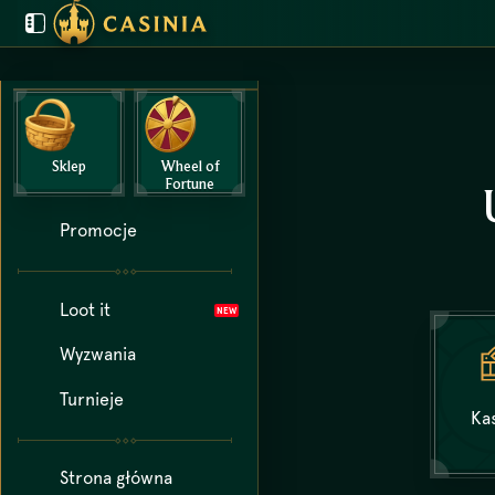
Sklep
Wheel of
Fortune
Promocje
Loot it
NEW
Wyzwania
Turnieje
Ka
Strona główna