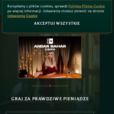
Korzystamy z plików cookies, sprawdź
Polityka Plików Cookie
po więcej informacji. Ustawienia możesz zmienić na stronie
Ustawienia Cookie
Andar Bahar x5000
AKCEPTUJ WSZYSTKIE
Winfinity
GRAJ ZA PRAWDZIWE PIENIĄDZE