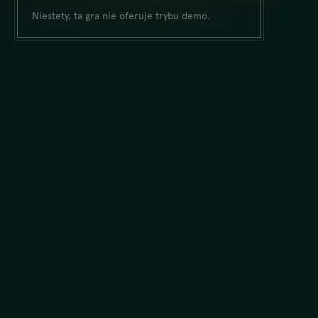
Niestety, ta gra nie oferuje trybu demo.