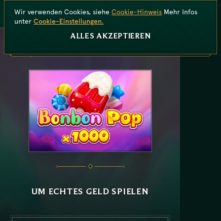
Wir verwenden Cookies, siehe
Cookie-Hinweis
Mehr Infos
unter
Cookie-Einstellungen.
ALLES AKZEPTIEREN
Bonbon Pop 1000
PatePlay
UM ECHTES GELD SPIELEN