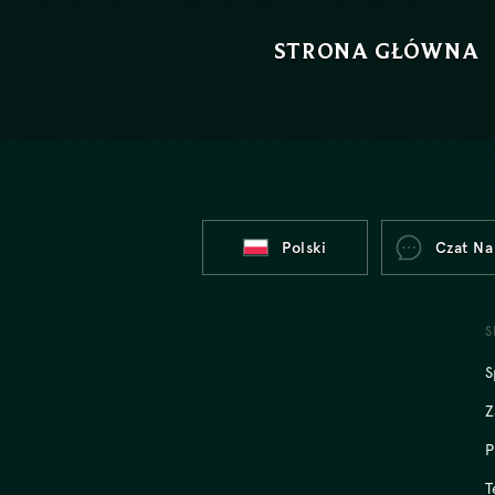
STRONA GŁÓWNA
Polski
Czat Na
S
S
Z
P
T