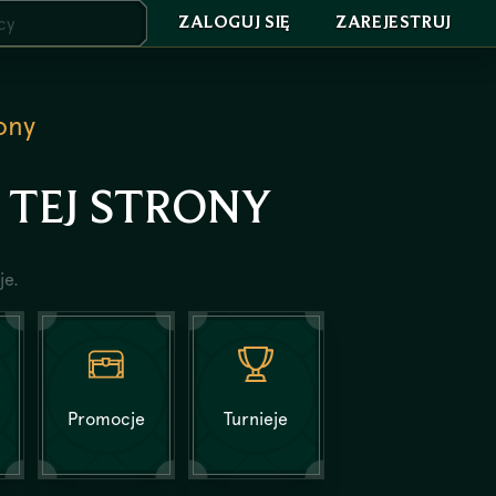
ZALOGUJ SIĘ
ZAREJESTRUJ
cy
ony
 TEJ STRONY
je.
Promocje
Turnieje