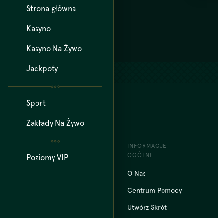
Strona główna
Kasyno
Kasyno Na Żywo
Jackpoty
Sport
Zakłady Na Żywo
INFORMACJE
OGÓLNE
Poziomy VIP
O Nas
Centrum Pomocy
Utwórz Skrót