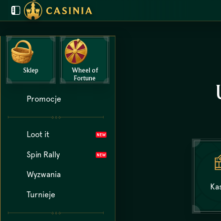
Sklep
Wheel of
Fortune
Promocje
Loot it
NEW
Spin Rally
NEW
Wyzwania
Ka
Turnieje