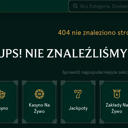
Gry, Kategorie, Dostaw
404 nie znaleziono str
UPS! NIE ZNALEŹLIŚMY
Sprawdź najpopularniejsze sekc
Kasyno Na
Zakłady Na
syno
Jackpoty
Żywo
Żywo