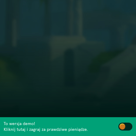
To wersja demo!
Kliknij tutaj i zagraj za prawdziwe pieniądze.