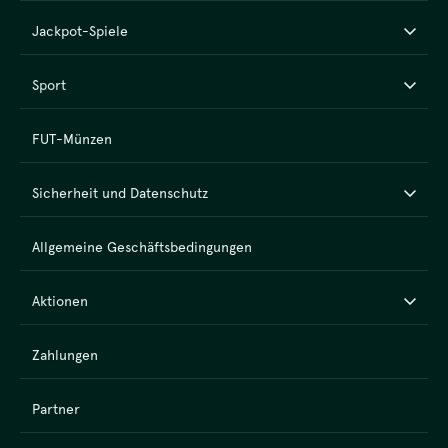
Jackpot-Spiele
Sport
FUT-Münzen
Sicherheit und Datenschutz
Allgemeine Geschäftsbedingungen
Aktionen
Zahlungen
Partner