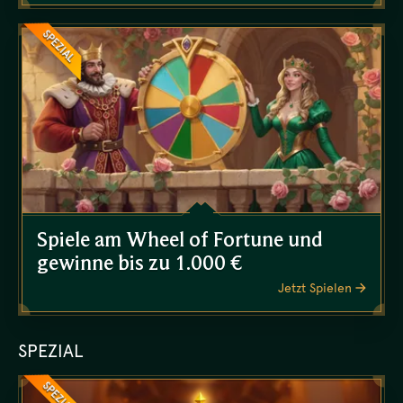
SPEZIAL
Spiele am Wheel of Fortune und
gewinne bis zu 1.000 €
Jetzt Spielen
SPEZIAL
SPEZIAL