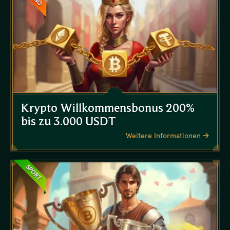
Krypto Willkommensbonus 200%
bis zu 3.000 USDT
Weitere Informationen
SPORT