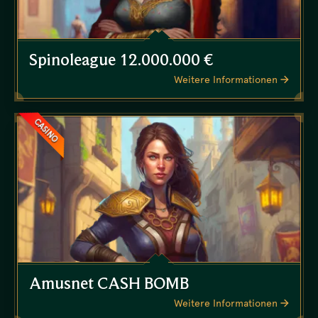
Spinoleague 12.000.000 €
Weitere Informationen
CASINO
Amusnet CASH BOMB
Weitere Informationen