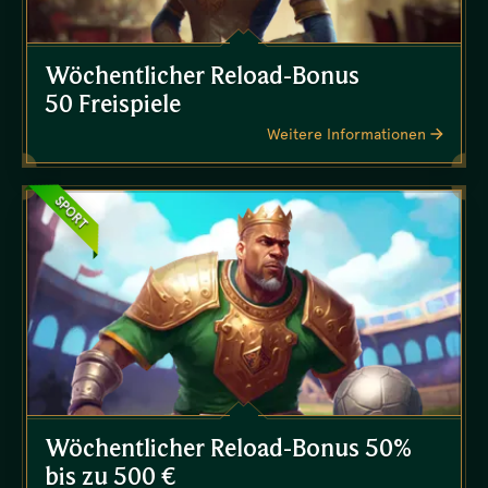
Wöchentlicher Reload-Bonus
50 Freispiele
Weitere Informationen
SPORT
Wöchentlicher Reload-Bonus 50%
bis zu 500 €