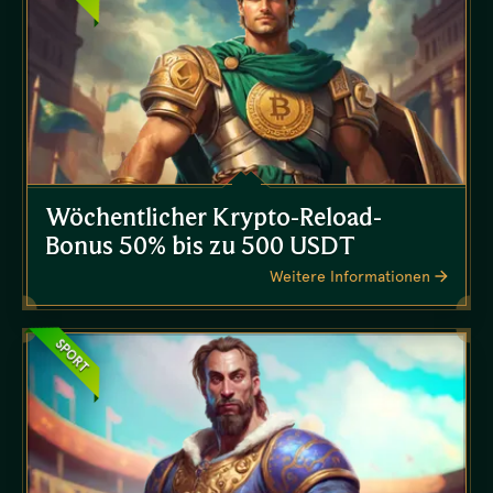
Wöchentlicher Krypto-Reload-
Bonus 50% bis zu 500 USDT
Weitere Informationen
SPORT