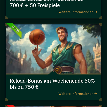
700 € + 50 Freispiele
Weitere Informationen
SPORT
Reload-Bonus am Wochenende 50%
bis zu 750 €
Weitere Informationen