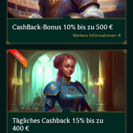
CashBack-Bonus 10% bis zu 500 €
Weitere Informationen
CASINO
Tägliches Cashback 15% bis zu
400 €