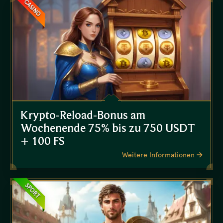
CASINO
Krypto-Reload-Bonus am
Wochenende 75% bis zu 750 USDT
+ 100 FS
Weitere Informationen
SPORT