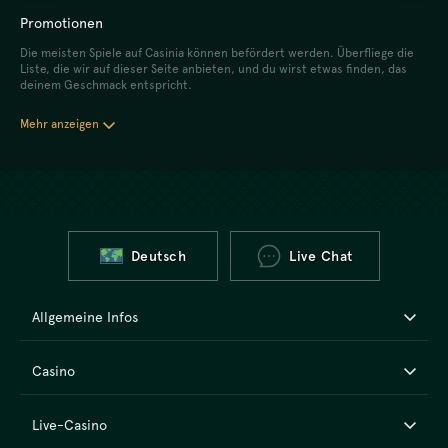
Promotionen
Die meisten Spiele auf Casinia können befördert werden. Überfliege die
Liste, die wir auf dieser Seite anbieten, und du wirst etwas finden, das
deinem Geschmack entspricht.
Zum Beispiel gilt das Live Casino-Glücksspiel als das lukrativste unter
Mehr anzeigen
erfahrenen Spielern. Wenn jedoch eine unglückliche Serie von Verlusten
auftritt, ist es besser, einen aktiven Cashback-Bonus zu haben.
High-RTP-Slot-Spiele können mit herkömmlichen Casino-Kartenspielen
mithalten, und manchmal reicht ein Dutzend Freispiele aus, um einen
Jackpot zu knacken. Natürlich variieren die Jackpots: Egal, ob du einen
kostenlosen Kaffee oder eine unglaublich seltene Flasche Wein erhältst,
Freispiele-Boni können deinen Tag gestalten.
Deutsch
Live Chat
Wie wäre es mit Bonusgeld für die nächste Einzahlung? Diese Casino-
Aktion deckt alle anderen Spiele wie die oben genannten ab.
Das ist unglaublich, dass diese Aktionen jederzeit verfügbar sind. Wie
Allgemeine Infos
wäre es mit saisonalen Aktionen und dem Treueprogramm? Weitere
Informationen dazu findest du auf der entsprechenden Seite. Einige
zusätzliche Mittel zum Sieg sind immer dabei.
Casino
Live-Casino