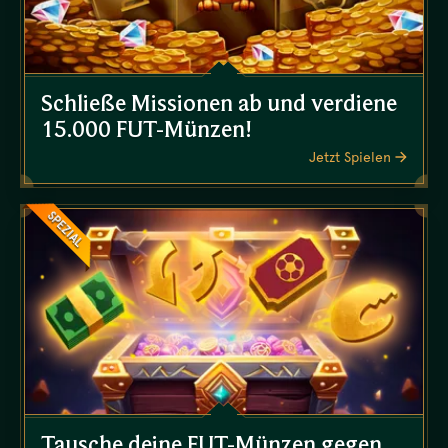
Schließe Missionen ab und verdiene
15.000 FUT-Münzen!
Jetzt Spielen
SPEZIAL
Tausche deine FUT-Münzen gegen