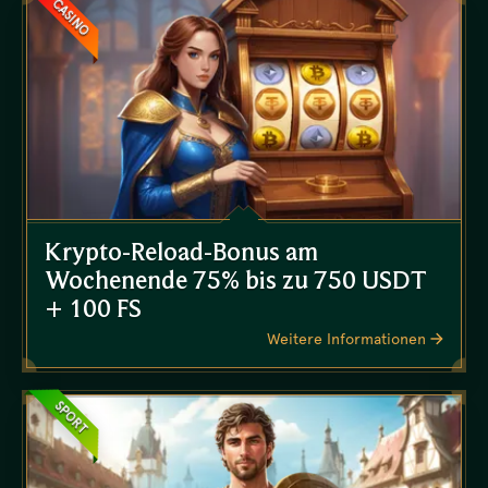
CASINO
Krypto-Reload-Bonus am
Wochenende 75% bis zu 750 USDT
+ 100 FS
Weitere Informationen
SPORT