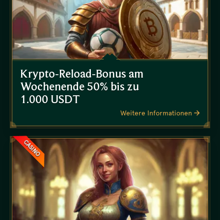
Krypto-Reload-Bonus am
Wochenende 50% bis zu
1.000 USDT
Weitere Informationen
CASINO