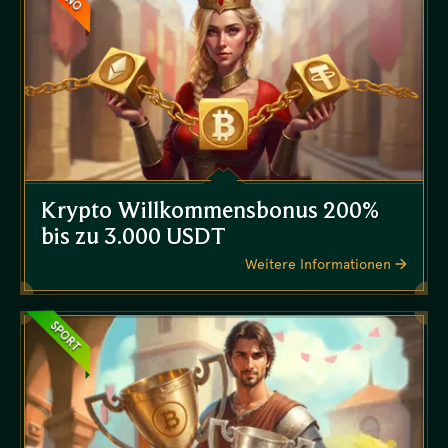
Krypto Willkommensbonus 200%
bis zu 3.000 USDT
Weitere Informationen
SPORT