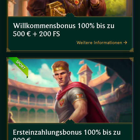
Willkommensbonus 100% bis zu
500 € + 200 FS
Weitere Informationen
SPORT
Ersteinzahlungsbonus 100% bis zu