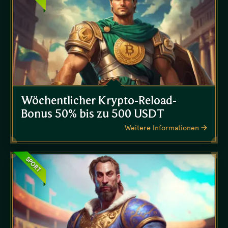
Wöchentlicher Krypto-Reload-
Bonus 50% bis zu 500 USDT
Weitere Informationen
SPORT