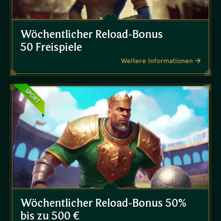
Wöchentlicher Reload-Bonus
50 Freispiele
Weitere Informationen
SPORT
Wöchentlicher Reload-Bonus 50%
bis zu 500 €