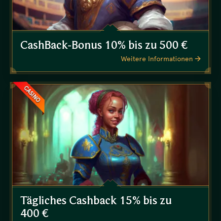
CashBack-Bonus 10% bis zu 500 €
Weitere Informationen
CASINO
Tägliches Cashback 15% bis zu
400 €