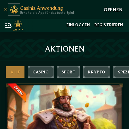
Casinia Anwendung
ÖFFNEN
Erhalte die App für das beste Spiel
EINLOGGEN
REGISTRIEREN
AKTIONEN
ALLE
CASINO
SPORT
KRYPTO
SPEZ
CASINO