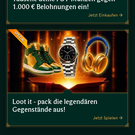
1.000 € Belohnungen ein!
Jetzt Einkaufen
SPEZIAL
Loot it - pack die legendären
Gegenstände aus!
Jetzt Spielen