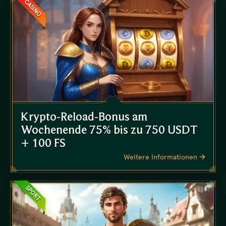
CASINO
Krypto-Reload-Bonus am
Wochenende 75% bis zu 750 USDT
+ 100 FS
Weitere Informationen
SPORT