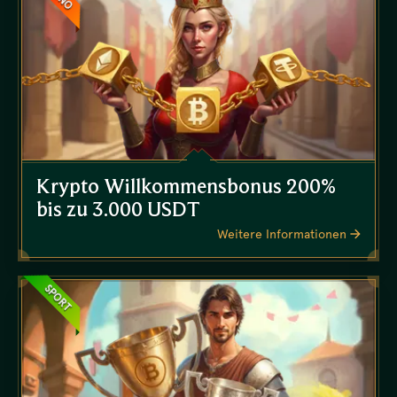
Krypto Willkommensbonus 200%
bis zu 3.000 USDT
Weitere Informationen
SPORT