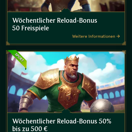
Wöchentlicher Reload-Bonus
50 Freispiele
Weitere Informationen
SPORT
Wöchentlicher Reload-Bonus 50%
bis zu 500 €