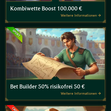
Kombiwette Boost 100.000 €
Weitere Informationen
SPORT
Bet Builder 50% risikofrei 50 €
Weitere Informationen