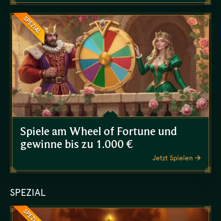
SPEZIAL
Spiele am Wheel of Fortune und
gewinne bis zu 1.000 €
Jetzt Spielen
SPEZIAL
SPEZIAL