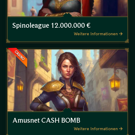
Spinoleague 12.000.000 €
Weitere Informationen
CASINO
Amusnet CASH BOMB
Weitere Informationen