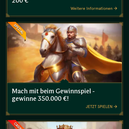
200 €
Weitere Informationen
SPEZIAL
Mach mit beim Gewinnspiel -
gewinne 350.000 €!
JETZT SPIELEN
CASINO