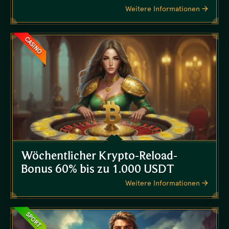
Weitere Informationen
CASINO
Wöchentlicher Krypto-Reload-
Bonus 60% bis zu 1.000 USDT
Weitere Informationen
SPORT