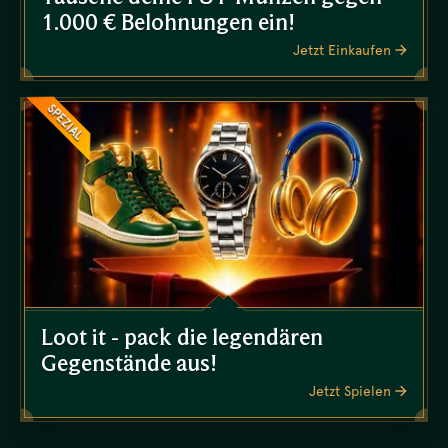
1.000 € Belohnungen ein!
Jetzt Einkaufen
SPEZIAL
Loot it - pack die legendären
Gegenstände aus!
Jetzt Spielen