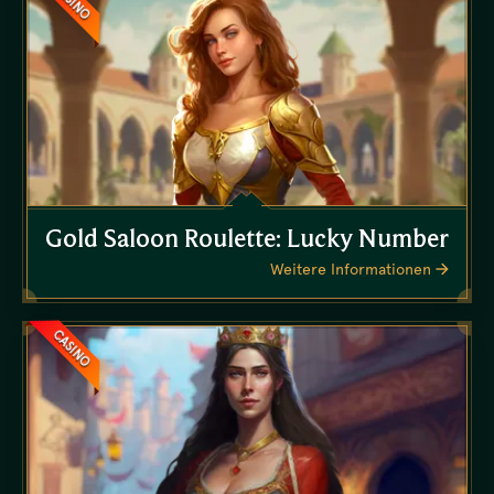
CASINO
Gold Saloon Roulette: Lucky Number
Weitere Informationen
CASINO