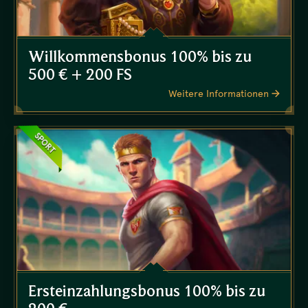
Willkommensbonus 100% bis zu
500 € + 200 FS
Weitere Informationen
SPORT
Ersteinzahlungsbonus 100% bis zu