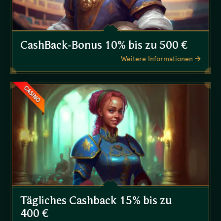
CashBack-Bonus 10% bis zu 500 €
Weitere Informationen
CASINO
Tägliches Cashback 15% bis zu
400 €