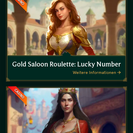
CASINO
Gold Saloon Roulette: Lucky Number
Weitere Informationen
CASINO