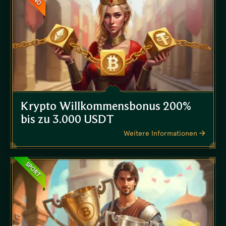
Krypto Willkommensbonus 200%
bis zu 3.000 USDT
Weitere Informationen
SPORT