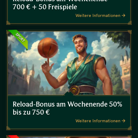
700 € + 50 Freispiele
Weitere Informationen
SPORT
Reload-Bonus am Wochenende 50%
bis zu 750 €
Weitere Informationen