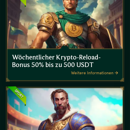
Wöchentlicher Krypto-Reload-
Bonus 50% bis zu 500 USDT
Weitere Informationen
SPORT