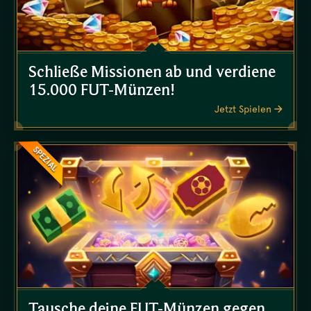
Schließe Missionen ab und verdiene
15.000 FUT-Münzen!
Jetzt Spielen
SPEZIAL
Tausche deine FUT-Münzen gegen