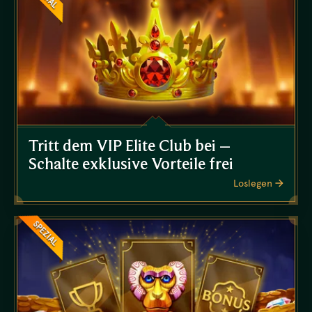
Tritt dem VIP Elite Club bei –
Schalte exklusive Vorteile frei
Loslegen
SPEZIAL