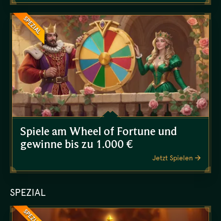
SPEZIAL
Spiele am Wheel of Fortune und
gewinne bis zu 1.000 €
Jetzt Spielen
SPEZIAL
SPEZIAL