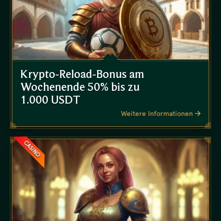
Krypto-Reload-Bonus am
Wochenende 50% bis zu
1.000 USDT
Weitere Informationen
CASINO