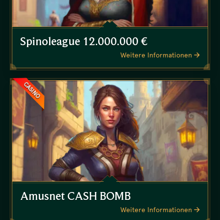
Spinoleague 12.000.000 €
Weitere Informationen
CASINO
Amusnet CASH BOMB
Weitere Informationen