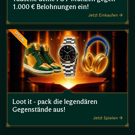
1.000 € Belohnungen ein!
Jetzt Einkaufen
SPEZIAL
Loot it - pack die legendären
Gegenstände aus!
Jetzt Spielen