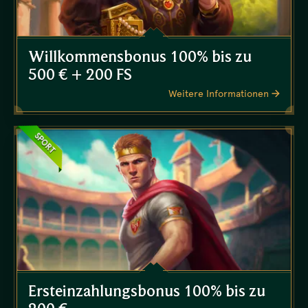
Willkommensbonus 100% bis zu
500 € + 200 FS
Weitere Informationen
SPORT
Ersteinzahlungsbonus 100% bis zu