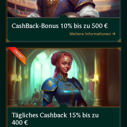
CashBack-Bonus 10% bis zu 500 €
Weitere Informationen
CASINO
Tägliches Cashback 15% bis zu
400 €