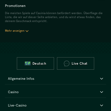
Promotionen
Die meisten Spiele auf Casinia können befördert werden. Überfliege die
Liste, die wir auf dieser Seite anbieten, und du wirst etwas finden, das
deinem Geschmack entspricht.
Zum Beispiel gilt das Live Casino-Glücksspiel als das lukrativste unter
Mehr anzeigen
erfahrenen Spielern. Wenn jedoch eine unglückliche Serie von Verlusten
auftritt, ist es besser, einen aktiven Cashback-Bonus zu haben.
High-RTP-Slot-Spiele können mit herkömmlichen Casino-Kartenspielen
mithalten, und manchmal reicht ein Dutzend Freispiele aus, um einen
Jackpot zu knacken. Natürlich variieren die Jackpots: Egal, ob du einen
kostenlosen Kaffee oder eine unglaublich seltene Flasche Wein erhältst,
Freispiele-Boni können deinen Tag gestalten.
Deutsch
Live Chat
Wie wäre es mit Bonusgeld für die nächste Einzahlung? Diese Casino-
Aktion deckt alle anderen Spiele wie die oben genannten ab.
Das ist unglaublich, dass diese Aktionen jederzeit verfügbar sind. Wie
Allgemeine Infos
wäre es mit saisonalen Aktionen und dem Treueprogramm? Weitere
Informationen dazu findest du auf der entsprechenden Seite. Einige
zusätzliche Mittel zum Sieg sind immer dabei.
Casino
Live-Casino