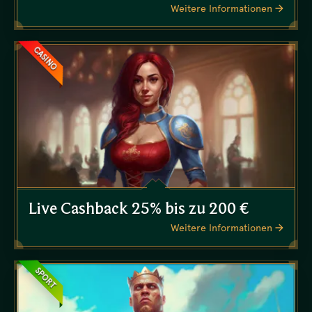
Weitere Informationen
CASINO
Live Cashback 25% bis zu 200 €
Weitere Informationen
SPORT