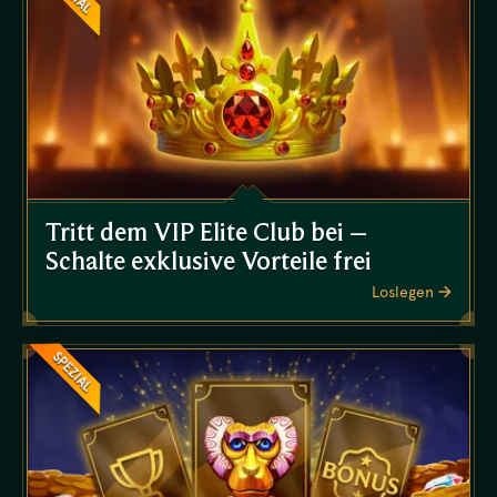
Tritt dem VIP Elite Club bei –
Schalte exklusive Vorteile frei
Loslegen
SPEZIAL