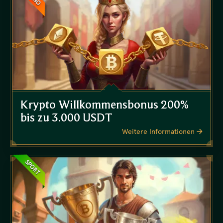
Krypto Willkommensbonus 200%
bis zu 3.000 USDT
Weitere Informationen
SPORT