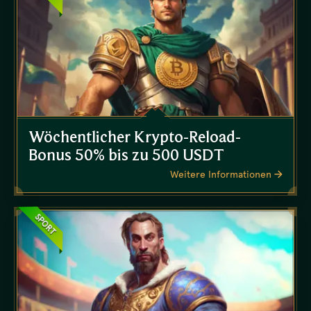
Wöchentlicher Krypto-Reload-
Bonus 50% bis zu 500 USDT
Weitere Informationen
SPORT