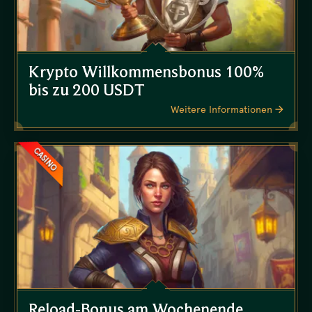
Krypto Willkommensbonus 100%
bis zu 200 USDT
Weitere Informationen
CASINO
Reload-Bonus am Wochenende