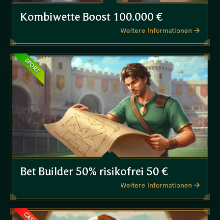
Kombiwette Boost 100.000 €
Weitere Informationen
SPORT
Bet Builder 50% risikofrei 50 €
Weitere Informationen