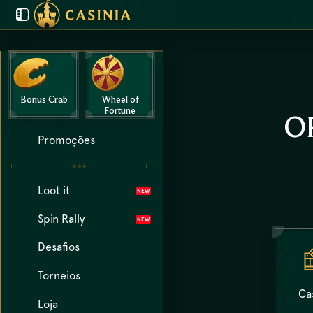
Bonus Crab
Wheel of
Fortune
O
Promoções
Loot it
NEW
Spin Rally
NEW
Desafios
Torneios
Ca
Loja