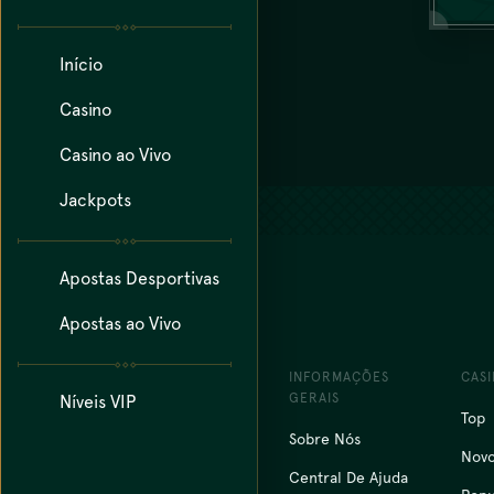
Início
Casino
Casino ao Vivo
Jackpots
Apostas Desportivas
Apostas ao Vivo
INFORMAÇÕES
CAS
GERAIS
Níveis VIP
Top
Sobre Nós
Nov
Central De Ajuda