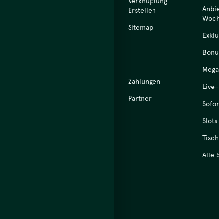
Verknüpfung
Anbie
Erstellen
Woc
Sitemap
Exklu
Bonu
Mega
Zahlungen
Live-
Partner
Sofor
Slots
Tisch
Alle 