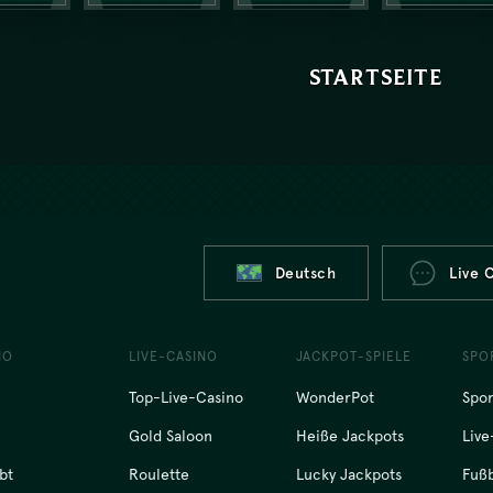
STARTSEITE
Deutsch
Live 
NO
LIVE-CASINO
JACKPOT-SPIELE
SPO
Top-Live-Casino
WonderPot
Spo
Gold Saloon
Heiße Jackpots
Liv
bt
Roulette
Lucky Jackpots
Fußb