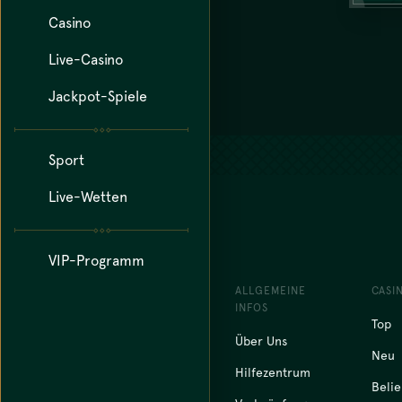
Casino
Live-Casino
Jackpot-Spiele
Sport
Live-Wetten
VIP-Programm
ALLGEMEINE
CASI
INFOS
Top
Über Uns
Neu
Hilfezentrum
Belie