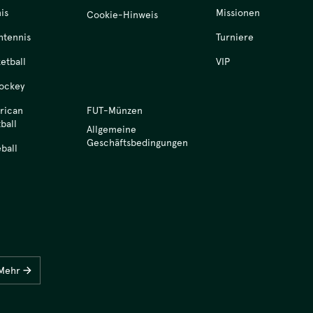
is
Missionen
Cookie-Hinweis
htennis
Turniere
etball
VIP
ockey
FUT-Münzen
rican
ball
Allgemeine
Geschäftsbedingungen
ball
Mehr