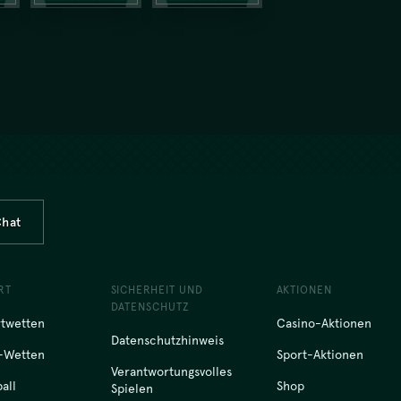
Chat
RT
SICHERHEIT UND
AKTIONEN
DATENSCHUTZ
rtwetten
Casino-Aktionen
Datenschutzhinweis
e-Wetten
Sport-Aktionen
Verantwortungsvolles
all
Shop
Spielen