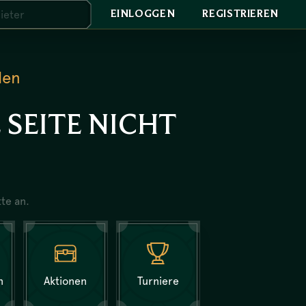
EINLOGGEN
REGISTRIEREN
ieter
den
 SEITE NICHT
te an.
n
Aktionen
Turniere