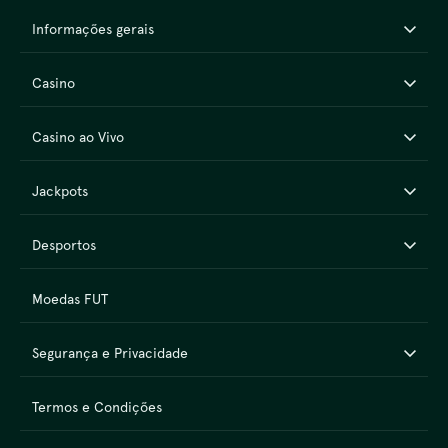
Informações gerais
Casino
Casino ao Vivo
Jackpots
Desportos
Moedas FUT
Segurança e Privacidade
Termos e Condições