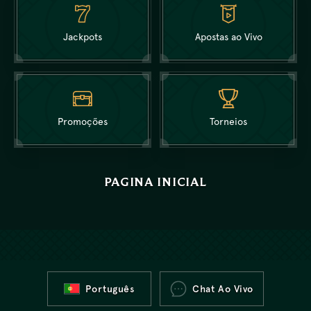
Jackpots
Apostas ao Vivo
Promoções
Torneios
PAGINA INICIAL
Português
Chat Ao Vivo