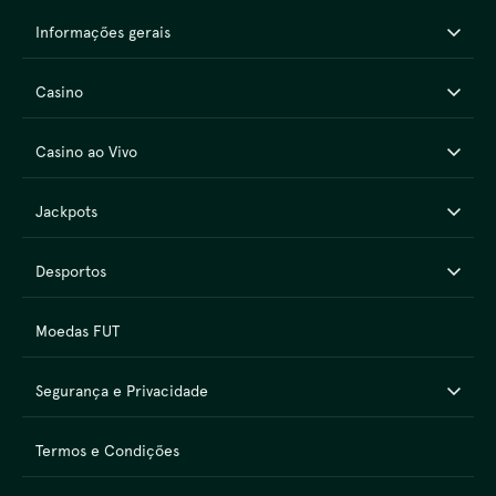
Informações gerais
Casino
Casino ao Vivo
Jackpots
Desportos
Moedas FUT
Segurança e Privacidade
Termos e Condições