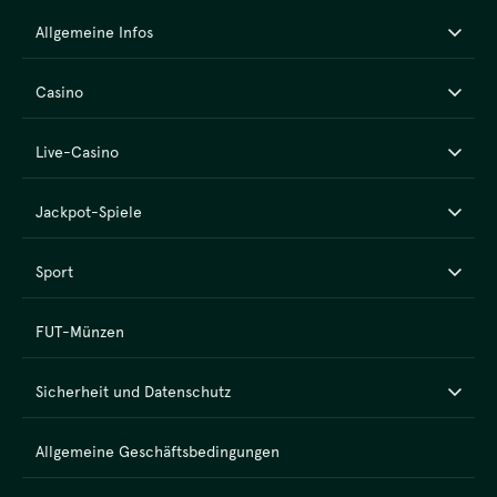
Allgemeine Infos
Casino
Live-Casino
Jackpot-Spiele
Sport
FUT-Münzen
Sicherheit und Datenschutz
Allgemeine Geschäftsbedingungen