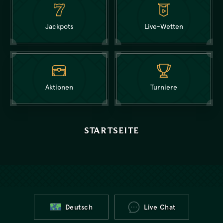
Jackpots
Live-Wetten
Aktionen
Turniere
STARTSEITE
Deutsch
Live Chat