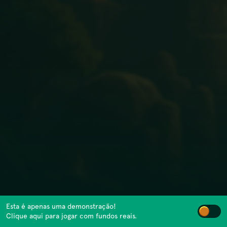
Esta é apenas uma demonstração!
Clique aqui para jogar com fundos reais.