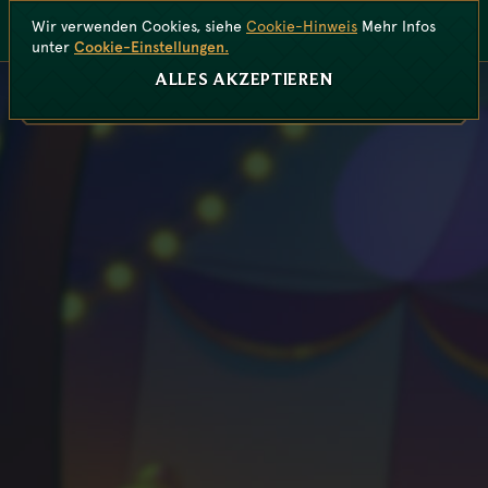
Wir verwenden Cookies, siehe
Cookie-Hinweis
Mehr Infos
unter
Cookie-Einstellungen.
ALLES AKZEPTIEREN