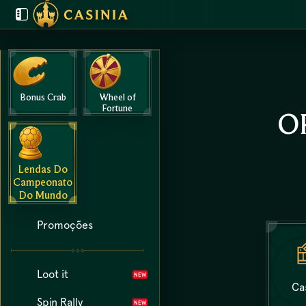
Bonus Crab
Wheel of
Fortune
O
Lendas Do
Campeonato
Do Mundo
Promoções
Loot it
NEW
Ca
Spin Rally
NEW