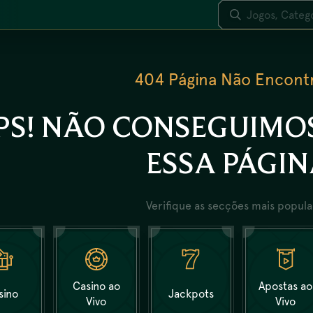
Jogos, Categ
404 Página Não Encont
PS! NÃO CONSEGUIMO
ESSA PÁGI
Verifique as secções mais popula
Casino ao
Apostas ao
sino
Jackpots
Vivo
Vivo