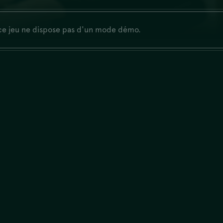
e jeu ne dispose pas d'un mode démo.