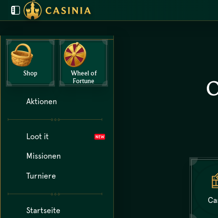
Shop
Wheel of
O
Fortune
Aktionen
Loot it
NEW
Missionen
Turniere
Ca
Startseite