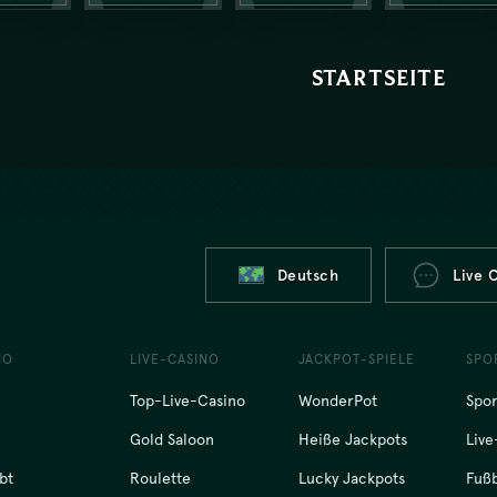
STARTSEITE
Deutsch
Live 
NO
LIVE-CASINO
JACKPOT-SPIELE
SPO
Top-Live-Casino
WonderPot
Spo
Gold Saloon
Heiße Jackpots
Liv
bt
Roulette
Lucky Jackpots
Fußb