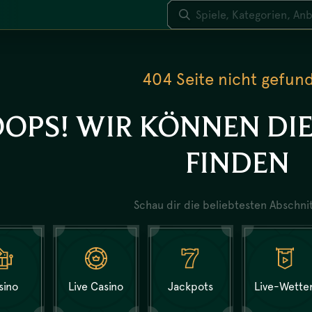
Spiele, Kategorien, Anb
404 Seite nicht gefun
OPS! WIR KÖNNEN DIE
FINDEN
Schau dir die beliebtesten Abschnit
sino
Live Casino
Jackpots
Live-Wette