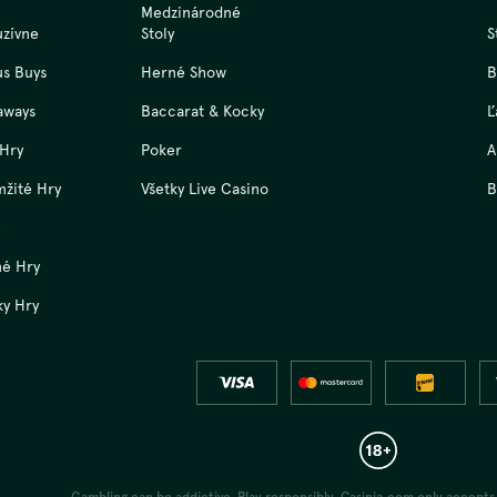
Medzinárodné
uzívne
Stoly
S
s Buys
Herné Show
B
aways
Baccarat & Kocky
Ľ
 Hry
Poker
A
žité Hry
Všetky Live Casino
B
y
né Hry
ky Hry