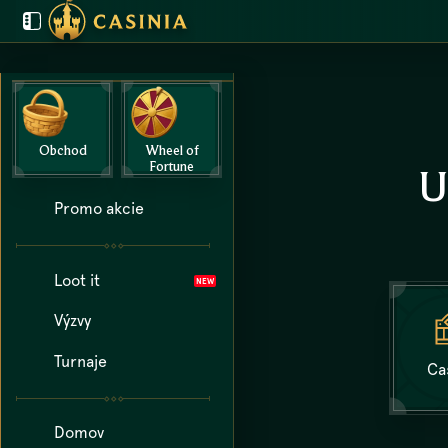
Obchod
Wheel of
U
Fortune
Promo akcie
Loot it
NEW
Výzvy
Turnaje
Ca
Domov