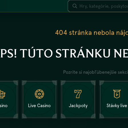
Hry, kategórie, poskytov
404 stránka nebola náj
PS! TÚTO STRÁNKU N
Pozrite si najobľúbenejšie sekci
sino
Live Casino
Jackpoty
Stávky live