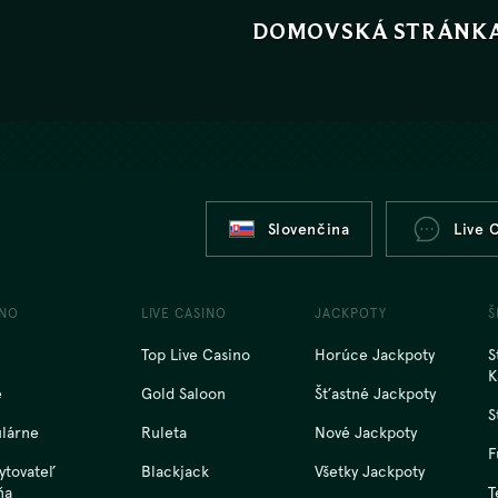
DOMOVSKÁ STRÁNK
Slovenčina
Live 
INO
LIVE CASINO
JACKPOTY
Š
Top Live Casino
Horúce Jackpoty
S
K
é
Gold Saloon
Šťastné Jackpoty
S
lárne
Ruleta
Nové Jackpoty
F
ytovateľ
Blackjack
Všetky Jackpoty
ňa
T