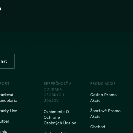
A
Chat
PORT
BEZPEČNOSŤ A
PROMO AKCIE
OCHRANA
távková
Casino Promo
OSOBNÝCH
ancelária
Akcie
ÚDAJOV
távky Live
Športové Promo
Oznámenie O
Akcie
Ochrane
utbal
Osobných Údajov
Obchod
enis