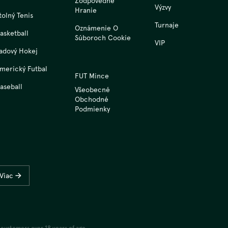
Zodpovedné
Výzvy
Hranie
tolný Tenis
Turnaje
Oznámenie O
asketball
Súboroch Cookie
VIP
adový Hokej
merický Futbal
FUT Mince
aseball
Všeobecné
Obchodné
Podmienky
Viac