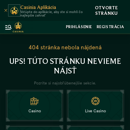
Casinia Aplikácia
OTVORTE
Vstúpte do aplikácie, aby ste si mohli čo
STRÁNKU
najlepšie zahrať
PRIHLÁSENIE
REGISTRÁCIA
404 stránka nebola nájdená
UPS! TÚTO STRÁNKU NEVIEME
NÁJSŤ
Pozrite si najobľúbenejšie sekcie.
Casino
Live Casino