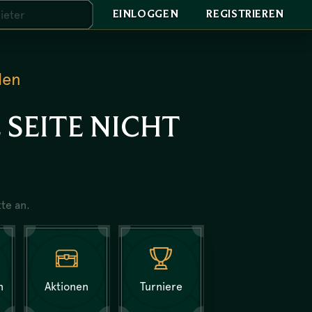
EINLOGGEN
REGISTRIEREN
ieter
den
 SEITE NICHT
te an.
n
Aktionen
Turniere