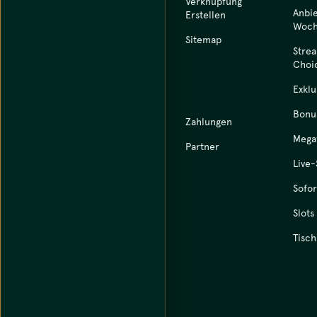
Verknüpfung
Anbie
Erstellen
Woc
Sitemap
Strea
Choi
Exklu
Bonu
Zahlungen
Mega
Partner
Live-
Sofor
Slots
Tisch