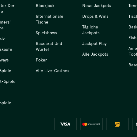
ter Der
Blackjack
Neue Jackpots
Tenn
he
Internationale
Drops & Wins
Tisc
mers'
Tische
Tägliche
Bask
ce
Spielshows
Jackpots
Eish
siv
Baccarat Und
Jackpot Play
Ame
skäufe
Würfel
Alle Jackpots
Foot
ways
Poker
Base
Spiele
Alle Live-Casinos
t-Spiele
spiele