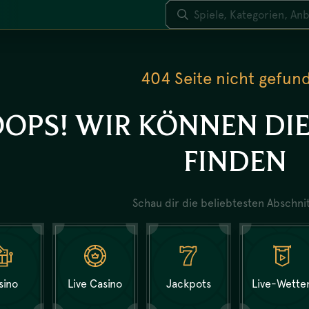
Spiele, Kategorien, Anb
404 Seite nicht gefun
OPS! WIR KÖNNEN DIE
FINDEN
Schau dir die beliebtesten Abschnit
sino
Live Casino
Jackpots
Live-Wette