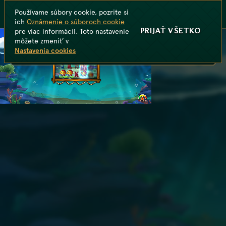
Používame súbory cookie, pozrite si
ich
Oznámenie o súboroch cookie
PRIJAŤ VŠETKO
pre viac informácií. Toto nastavenie
môžete zmeniť v
Nastavenia cookies