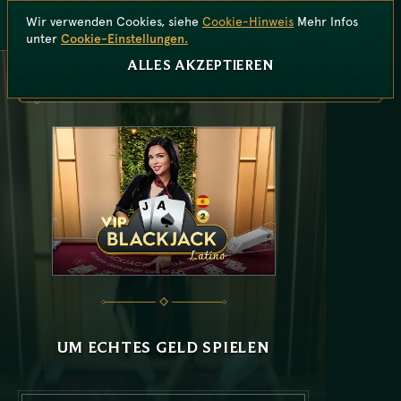
Wir verwenden Cookies, siehe
Cookie-Hinweis
Mehr Infos
unter
Cookie-Einstellungen.
ALLES AKZEPTIEREN
VIP Blackjack Latino 2
Pragmatic Live
UM ECHTES GELD SPIELEN