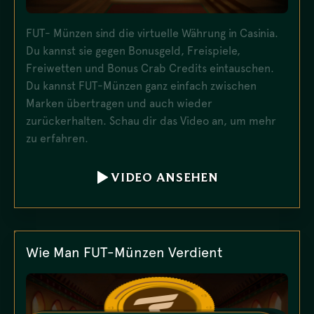
FUT- Münzen sind die virtuelle Währung in Casinia.
Du kannst sie gegen Bonusgeld, Freispiele,
Freiwetten und Bonus Crab Credits eintauschen.
Du kannst FUT-Münzen ganz einfach zwischen
Marken übertragen und auch wieder
zurückerhalten. Schau dir das Video an, um mehr
zu erfahren.
VIDEO ANSEHEN
Wie Man FUT-Münzen Verdient