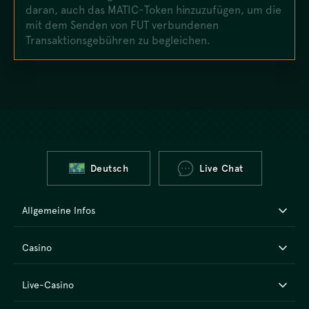
daran, auch das MATIC-Token hinzuzufügen, um die
mit dem Senden von FUT verbundenen
Transaktionsgebühren zu begleichen.
Deutsch
Live Chat
Allgemeine Infos
Casino
Live-Casino