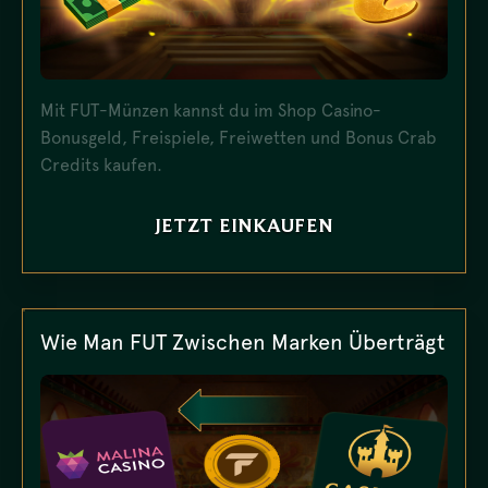
Mit FUT-Münzen kannst du im Shop Casino-
Bonusgeld, Freispiele, Freiwetten und Bonus Crab
Credits kaufen.
JETZT EINKAUFEN
Wie Man FUT Zwischen Marken Überträgt