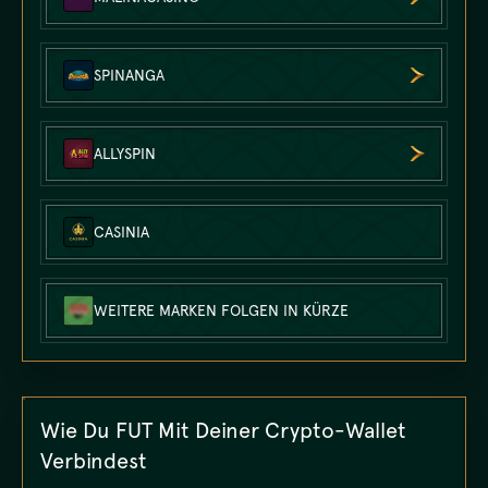
SPINANGA
ALLYSPIN
CASINIA
WEITERE MARKEN FOLGEN IN KÜRZE
Wie Du FUT Mit Deiner Crypto-Wallet
Verbindest