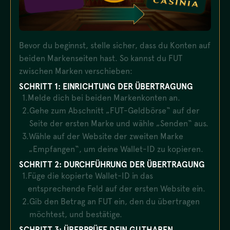
Bevor du beginnst, stelle sicher, dass du Konten auf
beiden Markenseiten hast. So kannst du FUT
zwischen Marken verschieben:
SCHRITT 1: EINRICHTUNG DER ÜBERTRAGUNG
Melde dich bei beiden Markenkonten an.
Gehe zum Abschnitt „FUT-Geldbörse“ auf der
Seite der ersten Marke und wähle „Senden“ aus.
Wähle auf der Website der zweiten Marke
„Empfangen“, um deine Wallet-ID zu kopieren.
SCHRITT 2: DURCHFÜHRUNG DER ÜBERTRAGUNG
Füge die kopierte Wallet-ID in das
entsprechende Feld auf der ersten Website ein.
Gib den Betrag an FUT ein, den du übertragen
möchtest, und bestätige.
SCHRITT 3: ÜBERPRÜFE DEIN GUTHABEN