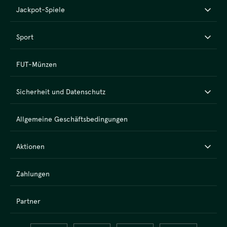
Jackpot-Spiele
Sport
FUT-Münzen
Sicherheit und Datenschutz
Allgemeine Geschäftsbedingungen
Aktionen
Zahlungen
Partner