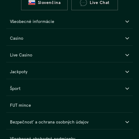
Slovenčina
Live Chat
Všeobecné informácie
Casino
Live Casino
Jackpoty
Šport
FUT mince
Bezpečnosť a ochrana osobných údajov
Všeobecné obchodné podmienky