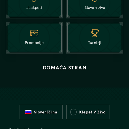
Jackpoti
Stave v živo
Promocije
Turnirji
DOMAČA STRAN
Slovenščina
Klepet V Živo