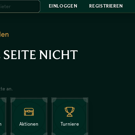
EINLOGGEN
REGISTRIEREN
ieter
den
 SEITE NICHT
te an.
n
Aktionen
Turniere