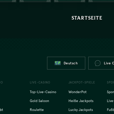
STARTSEITE
Deutsch
Live 
NO
LIVE-CASINO
JACKPOT-SPIELE
SPO
Top-Live-Casino
WonderPot
Spo
Gold Saloon
Heiße Jackpots
Liv
bt
Roulette
Lucky Jackpots
Fußb