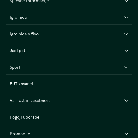
Splošne informacije
Igralnica
Igralnica v živo
Jackpoti
Šport
FUT kovanci
Varnost in zasebnost
Pogoji uporabe
Promocije