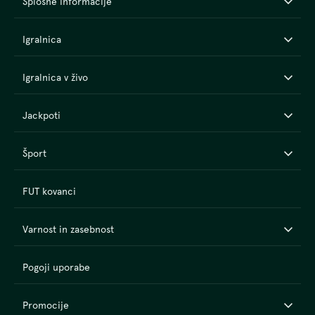
Splošne informacije
Igralnica
Igralnica v živo
Jackpoti
Šport
FUT kovanci
Varnost in zasebnost
Pogoji uporabe
Promocije