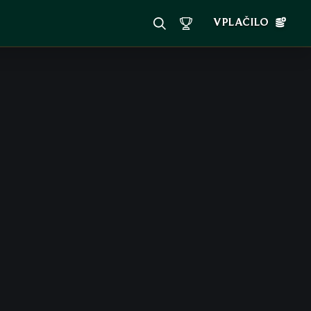
VPLAČILO