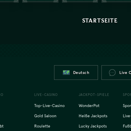
STARTSEITE
Deutsch
Live 
NO
LIVE-CASINO
JACKPOT-SPIELE
SPO
Top-Live-Casino
WonderPot
Spo
Gold Saloon
Heiße Jackpots
Liv
bt
Roulette
Lucky Jackpots
Fußb