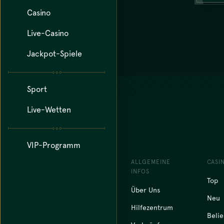
Casino
Live-Casino
Jackpot-Spiele
Sport
Live-Wetten
VIP-Programm
ALLGEMEINE
CASI
INFOS
Top
Über Uns
Neu
Hilfezentrum
Belie