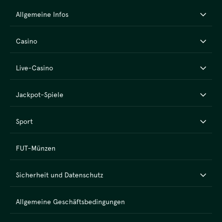
Allgemeine Infos
Casino
Live-Casino
Jackpot-Spiele
Sport
FUT-Münzen
Sicherheit und Datenschutz
Allgemeine Geschäftsbedingungen