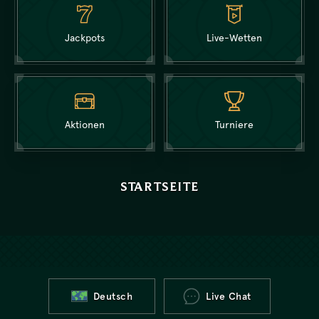
Jackpots
Live-Wetten
Aktionen
Turniere
STARTSEITE
Deutsch
Live Chat