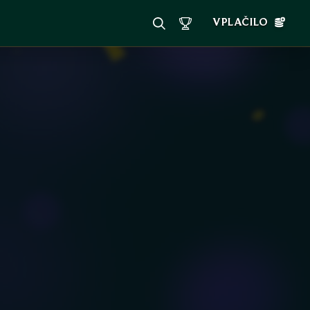
VPLAČILO