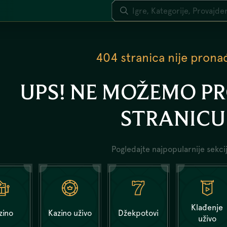
Igre, Kategorije, Provajder
404 stranica nije prona
UPS! NE MOŽEMO P
STRANICU
Pogledajte najpopularnije sekcij
Klađenje
zino
Kazino uživo
Džekpotovi
uživo