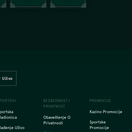
 Uživo
PORTOVI
BEZBEDNOST I
PROMOCIJE
PRIVATNOST
portska
Kazino Promocije
ladionica
Obaveštenje O
Sportske
Privatnosti
lađenje Uživo
Promocije