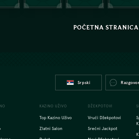
POČETNA STRANICA
Srpski
Razgovor
INO
KAZINO UŽIVO
DŽEKPOTOVI
S
Top Kazino Uživo
Vrući Džekpotovi
S
K
o
Zlatni Salon
Srećni Jackpot
K