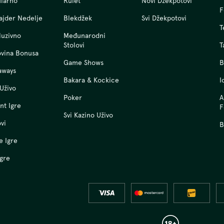
larno
Rulet
Novi Džekpotovi
F
ajder Nedelje
Blekdžek
Svi Džekpotovi
T
luzivno
Međunarodni
Stolovi
T
vina Bonusa
Game Shows
B
aways
Bakara & Kockice
I
 Uživo
Poker
A
ant Igre
F
Svi Kazino Uživo
ovi
B
e Igre
Igre