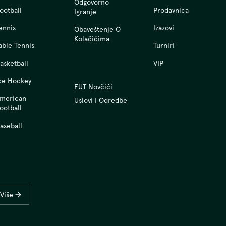
Odgovorno
ootball
Prodavnica
Igranje
ennis
Izazovi
Obaveštenje O
Kolačićima
able Tennis
Turniri
asketball
VIP
ce Hockey
FUT Novčići
merican
Uslovi I Odredbe
ootball
aseball
Više