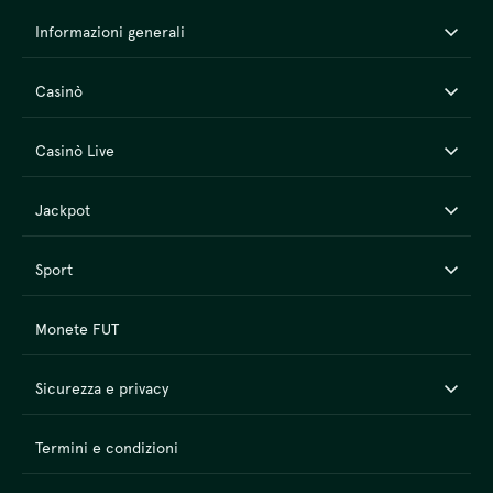
Informazioni generali
Casinò
Casinò Live
Jackpot
Sport
Monete FUT
Sicurezza e privacy
Termini e condizioni